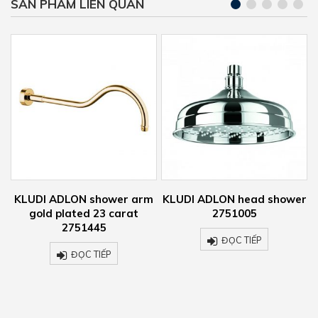
SẢN PHẨM LIÊN QUAN
hower arm
KLUDI ADLON head shower
KLUDI ADLON basin
3 carat
2751005
510430520
5
ĐỌC TIẾP
ĐỌC TIẾP
ẾP