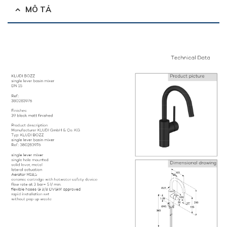
MÔ TẢ