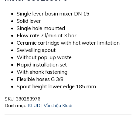
Single lever basin mixer DN 15
Solid lever
Single hole mounted
Flow rate 7 l/min at 3 bar
Ceramic cartridge with hot water limitation
Swivelling spout
Without pop-up waste
Rapid installation set
With shank fastening
Flexible hoses G 3/8
Spout height lower edge 185 mm
SKU:
380283976
Danh mục:
KLUDI
,
Vòi chậu Kludi