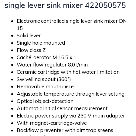
single lever sink mixer 422050575
Electronic controlled single lever sink mixer DN
15
Solid lever
Single hole mounted
Flow class Z
Caché-aerator M 16,5 x 1
Water flow regulator 8.0 l/min
Ceramic cartridge with hot water limitation
Swivelling spout (360°)
Removable mouthpiece
Adjustable temperature through lever setting
Optical object-detection
Automatic initial sensor measurement
Electric power supply via 230 V main adapter
With magnet-cartridge-valve
Backflow preventer with dirt trap sreens