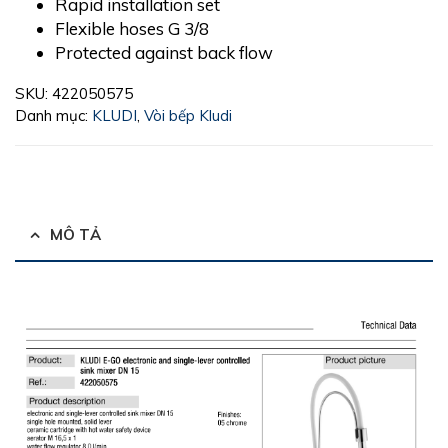
Rapid installation set
Flexible hoses G 3/8
Protected against back flow
SKU:
422050575
Danh mục:
KLUDI
,
Vòi bếp Kludi
MÔ TẢ