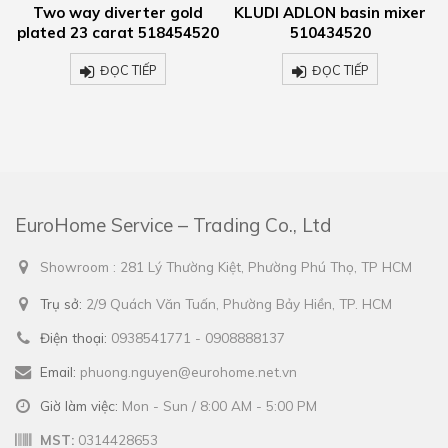
KLUDI ADLON basin mixer
KLUDI ADLON concealed
0
510434520
thermostatic mixer
517200520
ĐỌC TIẾP
ĐỌC TIẾP
EuroHome Service – Trading Co., Ltd
Showroom : 281 Lý Thường Kiệt, Phường Phú Thọ, TP HCM
Trụ sở:
2/9 Quách Văn Tuấn, Phường Bảy Hiền, TP. HCM
Điện thoại:
0938541771 - 0908888137
Email:
phuong.nguyen@eurohome.net.vn
Giờ làm việc:
Mon - Sun / 8:00 AM - 5:00 PM