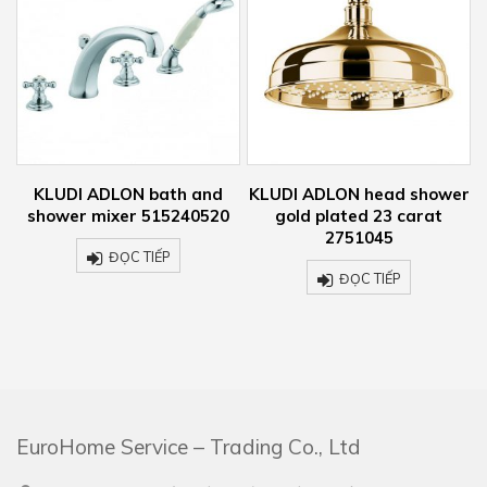
KLUDI ADLON bath and
KLUDI ADLON head shower
shower mixer 515240520
gold plated 23 carat
2751045
ĐỌC TIẾP
ĐỌC TIẾP
EuroHome Service – Trading Co., Ltd