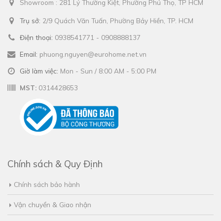
Showroom : 281 Lý Thường Kiệt, Phường Phú Thọ, TP HCM
Trụ sở:
2/9 Quách Văn Tuấn, Phường Bảy Hiền, TP. HCM
Điện thoại:
0938541771 - 0908888137
Email:
phuong.nguyen@eurohome.net.vn
Giờ làm việc:
Mon - Sun / 8:00 AM - 5:00 PM
MST:
0314428653
Chính sách & Quy Định
Chính sách bảo hành
Vận chuyển & Giao nhận