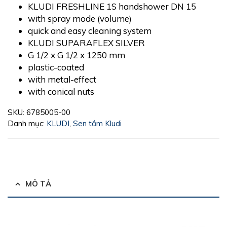
KLUDI FRESHLINE 1S handshower DN 15
with spray mode (volume)
quick and easy cleaning system
KLUDI SUPARAFLEX SILVER
G 1/2 x G 1/2 x 1250 mm
plastic-coated
with metal-effect
with conical nuts
SKU:
6785005-00
Danh mục:
KLUDI
,
Sen tắm Kludi
MÔ TẢ