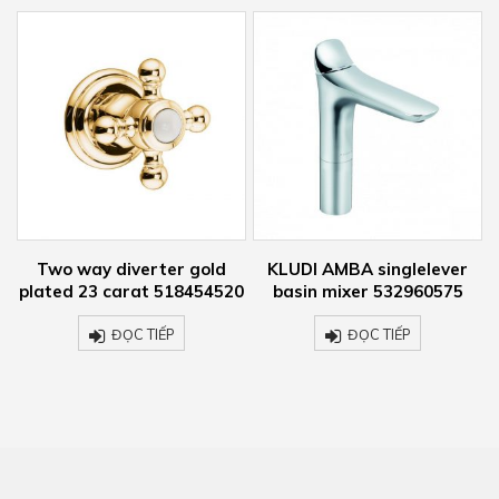
r
Two way diverter gold
KLUDI AMBA singlelever
plated 23 carat 518454520
basin mixer 532960575
ĐỌC TIẾP
ĐỌC TIẾP