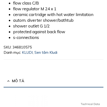
flow class C/B
flow regulator M 24 x 1
ceramic cartridge with hot water limitation
autom. diverter shower/bathtub
shower outlet G 1/2
protected against back flow
s-connections
SKU:
346810575
Danh mục:
KLUDI
,
Sen tắm Kludi
MÔ TẢ