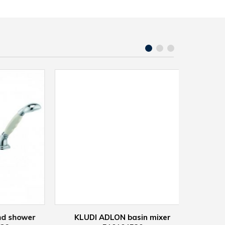
hower
KLUDI ADLON basin mixer
KLUDI A