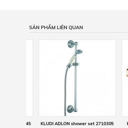
SẢN PHẨM LIÊN QUAN
t 2710545
KLUDI ADLON shower set 2710305
KLUD