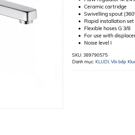
Ceramic cartridge
Swivelling spout (360
Rapid installation set
Flexible hoses G 3/8
For use with displac
Noise level I
SKU:
389790575
Danh mục:
KLUDI
,
Vòi bếp Klu