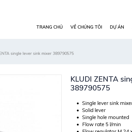
TRANG CHỦ
VỀ CHÚNG TÔI
DỰ ÁN
ENTA single lever sink mixer 389790575
KLUDI ZENTA singl
389790575
Single lever sink mix
Solid lever
Single hole mounted
Flow rate 5 l/min
Flow regulator M 24 