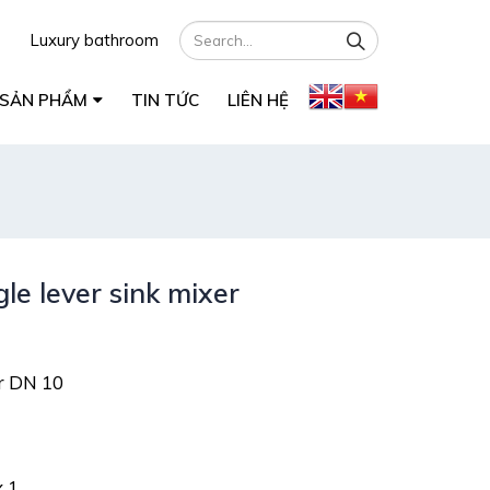
Luxury bathroom
SẢN PHẨM
TIN TỨC
LIÊN HỆ
e lever sink mixer
er DN 10
x 1