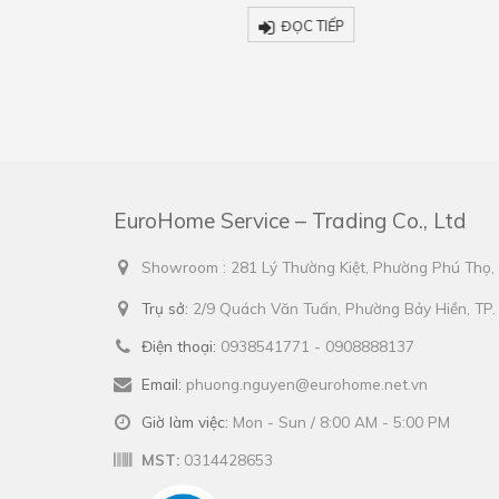
p
ĐỌC TIẾP
EuroHome Service – Trading Co., Ltd
Showroom : 281 Lý Thường Kiệt, Phường Phú Thọ
Trụ sở:
2/9 Quách Văn Tuấn, Phường Bảy Hiền, TP
Điện thoại:
0938541771 - 0908888137
Email:
phuong.nguyen@eurohome.net.vn
Giờ làm việc:
Mon - Sun / 8:00 AM - 5:00 PM
MST:
0314428653