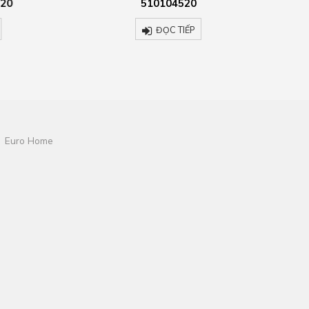
510104520
m
ĐỌC TIẾP
Euro Home