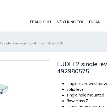
TRANG CHỦ
VỀ CHÚNG TÔI
DỰ ÁN
2 single lever washbowl mixer 492980575
LUDI E2 single l
492980575
single lever washbow
solid lever
single hole mounted
flow class Z
s-pointer eco-aerator