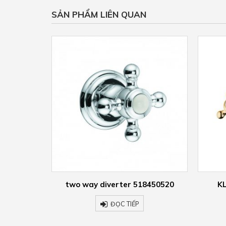
SẢN PHẨM LIÊN QUAN
d shower
two way diverter 518450520
KL
20
ĐỌC TIẾP