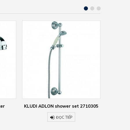
xer
KLUDI ADLON shower set 2710305
KLUDI AMBA
ĐỌC TIẾP