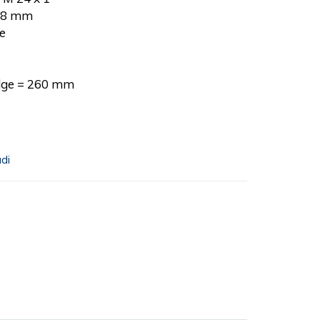
 28 mm
e
edge = 260 mm
udi