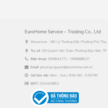
EuroHome Service – Trading Co., Ltd
Showroom : 281 Lý Thường Kiệt, Phường Phú Thọ
Trụ sở:
2/9 Quách Văn Tuấn, Phường Bảy Hiền, TP
Điện thoại:
0938541771 - 0908888137
Email:
phuong.nguyen@eurohome.net.vn
Giờ làm việc:
Mon - Sun / 8:00 AM - 5:00 PM
MST:
0314428653