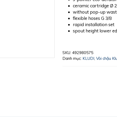
ceramic cartridge Ø
without pop-up wast
flexible hoses G 3/8
rapid installation set
spout height lower 
SKU:
492980575
Danh mục:
KLUDI
,
Vòi chậu Kl