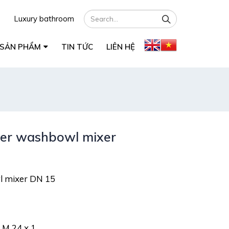
Luxury bathroom
SẢN PHẨM
TIN TỨC
LIÊN HỆ
ever washbowl mixer
l mixer DN 15
 M 24 x 1