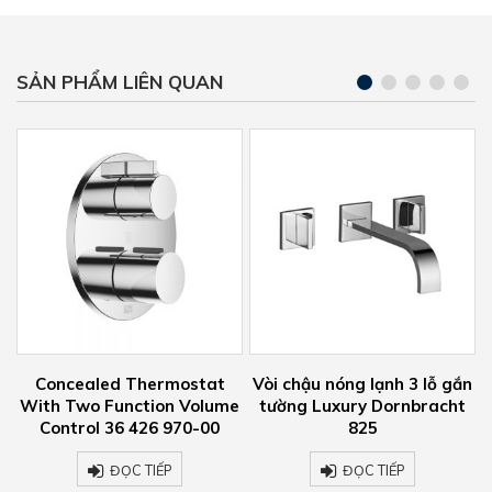
SẢN PHẨM LIÊN QUAN
Vòi chậu nóng lạnh 3 lỗ gắn
Vòi chậu nóng lạnh Luxury
me
tường Luxury Dornbracht
Dornbracht 33 500 670-00
825
ĐỌC TIẾP
ĐỌC TIẾP