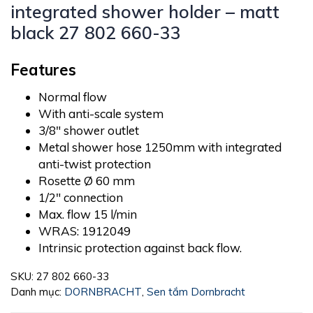
integrated shower holder – matt
black 27 802 660-33
Features
Normal flow
With anti-scale system
3/8″ shower outlet
Metal shower hose 1250mm with integrated
anti-twist protection
Rosette Ø 60 mm
1/2″ connection
Max. flow 15 l/min
WRAS: 1912049
Intrinsic protection against back flow.
SKU:
27 802 660-33
Danh mục:
DORNBRACHT
,
Sen tắm Dornbracht