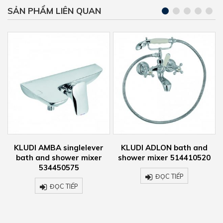
SẢN PHẨM LIÊN QUAN
KLUDI ADLON bath and
KLUDI ADLON basin mixer
shower mixer 514410520
510464520
ĐỌC TIẾP
ĐỌC TIẾP