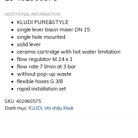
ADDITIONAL INFORMATION
KLUDI PURE&STYLE
single lever basin mixer DN 15
single hole mounted
solid lever
ceramic cartridge with hot water limitation
flow regulator M 24 x 1
flow rate 7 l/min at 3 bar
without pop-up waste
flexible hoses G 3/8
rapid installation set
SKU:
402960575
Danh mục:
KLUDI
,
Vòi chậu Kludi