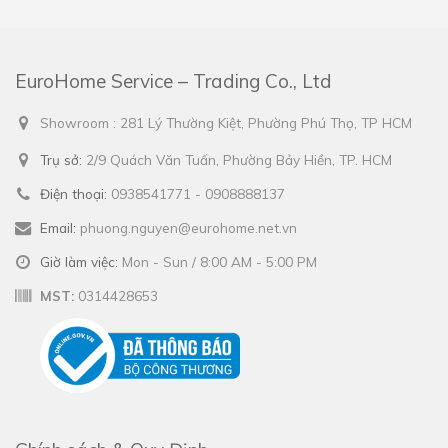
EuroHome Service – Trading Co., Ltd
Showroom : 281 Lý Thường Kiệt, Phường Phú Thọ, TP HCM
Trụ sở:
2/9 Quách Văn Tuấn, Phường Bảy Hiền, TP. HCM
Điện thoại:
0938541771 - 0908888137
Email:
phuong.nguyen@eurohome.net.vn
Giờ làm việc:
Mon - Sun / 8:00 AM - 5:00 PM
MST:
0314428653
Chính sách & Quy Định