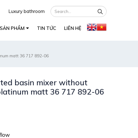
Luxury bathroom
SẢN PHẨM
TIN TỨC
LIÊN HỆ
inum matt 36 717 892-06
ed basin mixer without
latinum matt 36 717 892-06
 flow