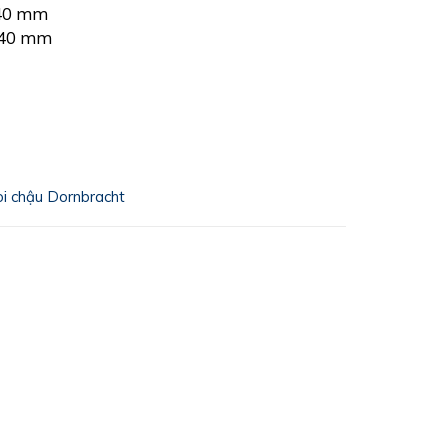
 40 mm
 40 mm
òi chậu Dornbracht