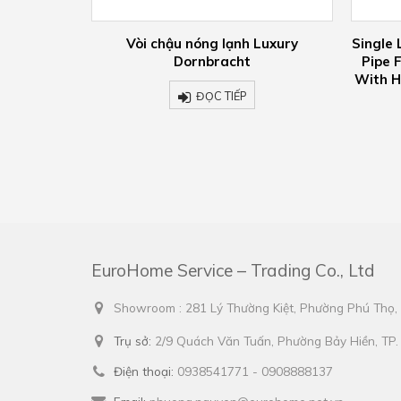
Luxury
Single Lever Bath Mixer With Stand
Vò
Pipe For Free Standing Assembly
Do
With Hand Shower Set 25 863 705-
00
ĐỌC TIẾP
EuroHome Service – Trading Co., Ltd
Showroom : 281 Lý Thường Kiệt, Phường Phú Thọ
Trụ sở:
2/9 Quách Văn Tuấn, Phường Bảy Hiền, TP
Điện thoại:
0938541771 - 0908888137