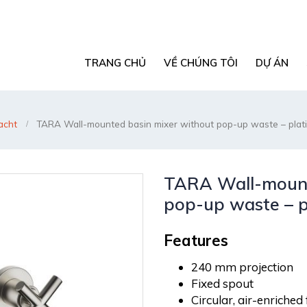
TRANG CHỦ
VỀ CHÚNG TÔI
DỰ ÁN
acht
TARA Wall-mounted basin mixer without pop-up waste – plat
TARA Wall-mount
pop-up waste – p
Features
240 mm projection
Fixed spout
Circular, air-enriched