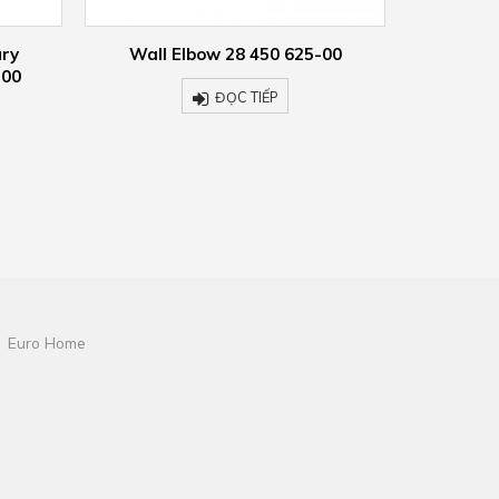
-00
Rain shower with wall fixing –
Rain Showe
polished chrome 28 679 970-00
ĐỌC TIẾP
Euro Home