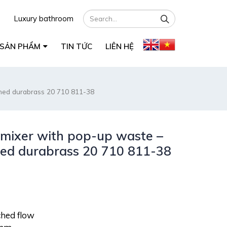
Luxury bathroom
SẢN PHẨM
TIN TỨC
LIÊN HỆ
shed durabrass 20 710 811-38
 mixer with pop-up waste –
hed durabrass 20 710 811-38
ched flow