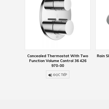
 With Two
Rain Shower With Ceiling Fixing 28
W
ol 36 426
699 970-00
ĐỌC TIẾP