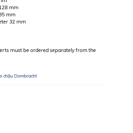
 mm
r 128 mm
 35 mm
meter 32 mm
erts must be ordered separately from the
òi chậu Dornbracht