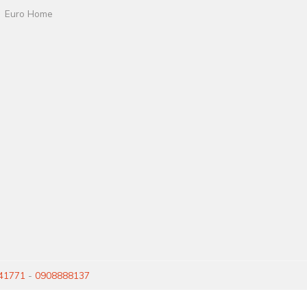
Euro Home
41771
-
0908888137