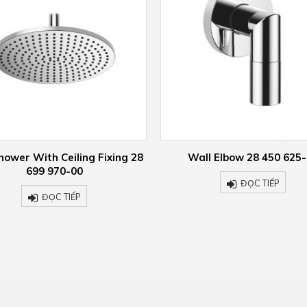
all Elbow 28 450 625-00
Rain shower with wall fix
polished chrome 28 649 6
ĐỌC TIẾP
ĐỌC TIẾP