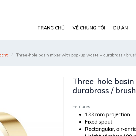
TRANG CHỦ
VỀ CHÚNG TÔI
DỰ ÁN
acht
Three-hole basin mixer with pop-up waste – durabrass / bru
Three-hole basin
durabrass / brus
Features
133 mm projection
Fixed spout
Rectangular, air-enri