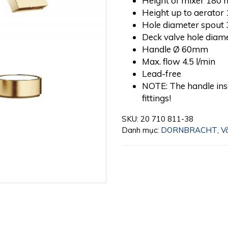
Height of mixer 180
Height up to aerato
Hole diameter spout
Deck valve hole dia
Handle Ø 60mm
Max. flow 4.5 l/min
Lead-free
NOTE: The handle ins
fittings!
SKU:
20 710 811-38
Danh mục:
DORNBRACHT
,
V