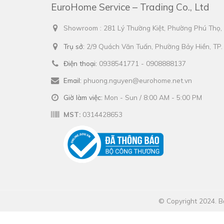
EuroHome Service – Trading Co., Ltd
Showroom : 281 Lý Thường Kiệt, Phường Phú Thọ
Trụ sở:
2/9 Quách Văn Tuấn, Phường Bảy Hiền, TP
Điện thoại:
0938541771 - 0908888137
Email:
phuong.nguyen@eurohome.net.vn
Giờ làm việc:
Mon - Sun / 8:00 AM - 5:00 PM
MST:
0314428653
© Copyright 2024. Bả