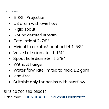
Features
5-3/8″ Projection
US drain with overflow
Rigid spout
Round aerated stream
Total height 2-7/8″
Height to aerator/spout outlet 1-5/8″
Valve hole diameter 1-1/4″
Spout hole diameter 1-3/8″
Without flange
Water flow rate limited to max. 1.2 gpm
lead-free
Suitable only for basins with overflow.
SKU:
20 700 360-060010
Danh mục:
DORNBRACHT
,
Vòi chậu Dornbracht