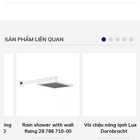
SẢN PHẨM LIÊN QUAN
g
Rain shower with wall
Vòi chậu nóng lạnh Luxury
fixing 28 786 710-00
Dornbracht