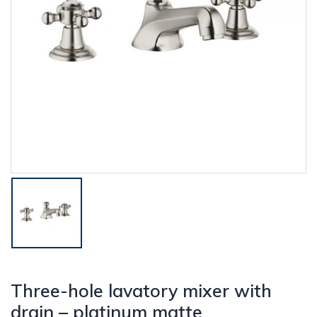
Three-hole lavatory mixer with
drain – platinum matte