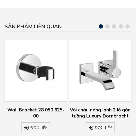
SẢN PHẨM LIÊN QUAN
25-
Vòi chậu nóng lạnh 2 lỗ gắn
Vòi chậu nóng lạnh Luxury
tường Luxury Dornbracht
Dornbracht 33 537 670-00
ĐỌC TIẾP
ĐỌC TIẾP