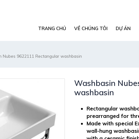
TRANG CHỦ
VỀ CHÚNG TÔI
DỰ ÁN
 Nubes 9622111 Rectangular washbasin
Washbasin Nubes
washbasin
Rectangular washbas
prearranged for thre
Made with special E
wall-hung washbasin
with a ceramic finish