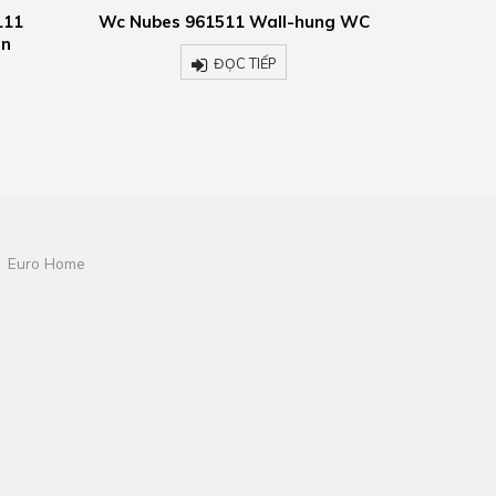
 Wall-hung WC
Washbasin Nubes 9687111
W
Rectangular washbasin
TIẾP
ĐỌC TIẾP
Euro Home