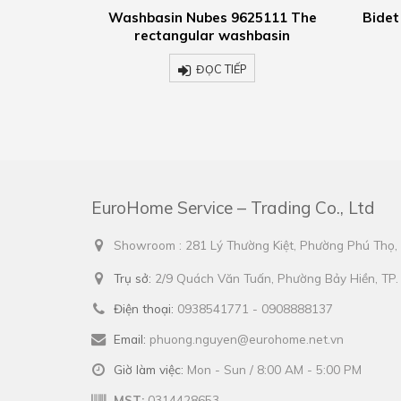
ubes 9625111 The
Bidet Kube X 9464111 Wall-hung
lar washbasin
bidet
ĐỌC TIẾP
ĐỌC TIẾP
EuroHome Service – Trading Co., Ltd
Showroom : 281 Lý Thường Kiệt, Phường Phú Thọ
Trụ sở:
2/9 Quách Văn Tuấn, Phường Bảy Hiền, TP
Điện thoại:
0938541771 - 0908888137
Email:
phuong.nguyen@eurohome.net.vn
Giờ làm việc:
Mon - Sun / 8:00 AM - 5:00 PM
MST:
0314428653