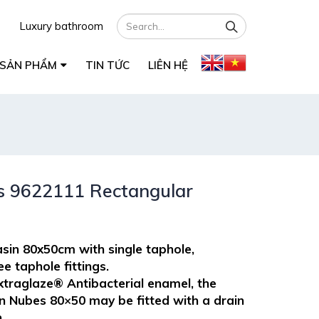
Luxury bathroom
SẢN PHẨM
TIN TỨC
LIÊN HỆ
 9622111 Rectangular
in 80x50cm with single taphole,
e taphole fittings.
xtraglaze® Antibacterial enamel, the
 Nubes 80×50 may be fitted with a drain
.