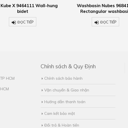
Washbasin Nubes 9684111
Wc Nubes 961511
Rectangular washbasin
ĐỌC 
ĐỌC TIẾP
Chính sách & Quy Định
, TP HCM
Chính sách bảo hành
. HCM
Vận chuyển & Giao nhận
Hướng dẫn thanh toán
Cam kết bảo mật
Đổi trả & Hoàn tiền