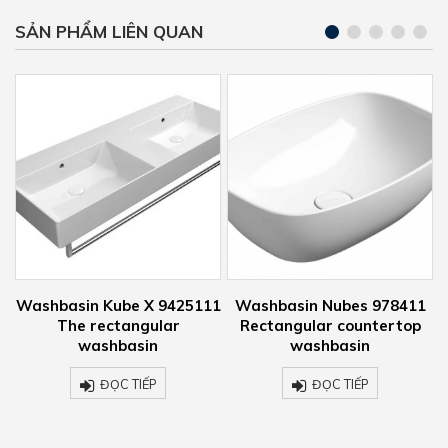
SẢN PHẨM LIÊN QUAN
Washbasin Kube X 9425111
Washbasin Nubes 978411
Bi
The rectangular
Rectangular countertop
washbasin
washbasin
ĐỌC TIẾP
ĐỌC TIẾP