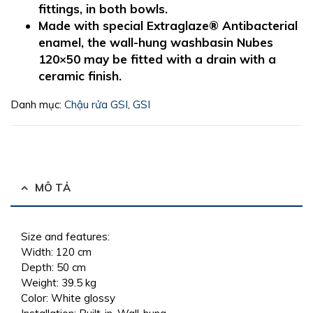
fittings, in both bowls.
Made with special Extraglaze® Antibacterial
enamel, the wall-hung washbasin Nubes
120×50 may be fitted with a drain with a
ceramic finish.
Danh mục:
Chậu rửa GSI
,
GSI
MÔ TẢ
Size and features:
Width:
120 cm
Depth:
50 cm
Weight:
39.5 kg
Color:
White glossy