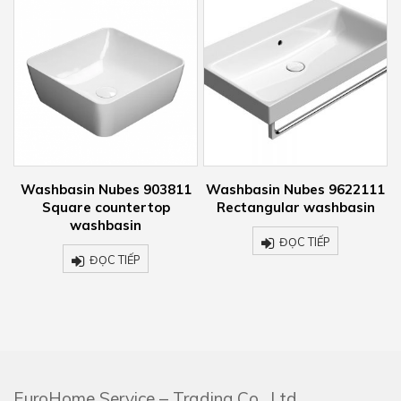
n Nubes 903811
Washbasin Nubes 9622111
Wc Kube X 9
e countertop
Rectangular washbasin
hun
ashbasin
ĐỌC TIẾP
ĐỌ
ĐỌC TIẾP
EuroHome Service – Trading Co., Ltd