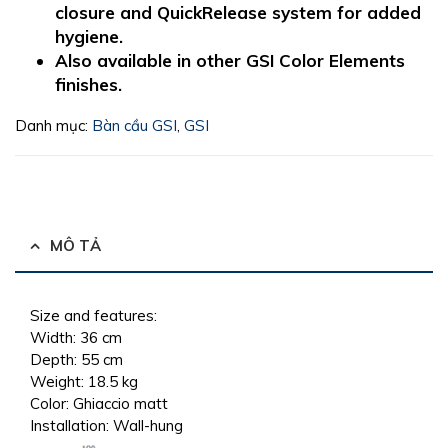
closure and QuickRelease system for added
hygiene.
Also available in other GSI Color Elements
finishes.
Danh mục:
Bàn cầu GSI
,
GSI
MÔ TẢ
Size and features:
Width:
36 cm
Depth:
55 cm
Weight:
18.5 kg
Color:
Ghiaccio matt
Installation:
Wall-hung