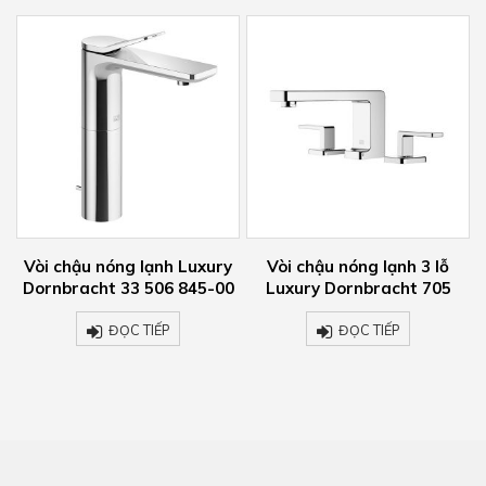
y
Vòi chậu nóng lạnh 3 lỗ
Rain shower with wall
0
Luxury Dornbracht 705
fixing – polished chrome 28
679 970-00
ĐỌC TIẾP
ĐỌC TIẾP