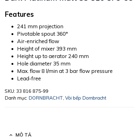
Features
241 mm projection
Pivotable spout 360°
Air-enriched flow
Height of mixer 393 mm
Height up to aerator 240 mm
Hole diameter 35 mm
Max. flow 8 l/min at 3 bar flow pressure
Lead-free
SKU:
33 816 875-99
Danh mục:
DORNBRACHT
,
Vòi bếp Dornbracht
MÔ TẢ